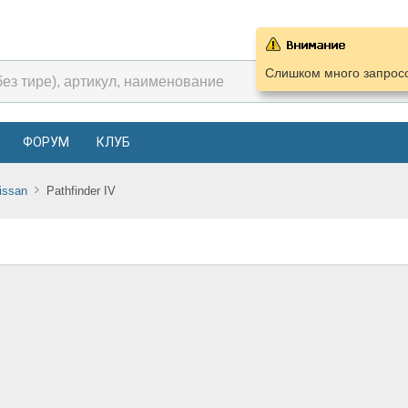
Слишком много запросо
ФОРУМ
КЛУБ
issan
Pathfinder IV