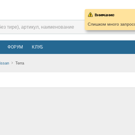
Слишком много запросо
ФОРУМ
КЛУБ
issan
Terra