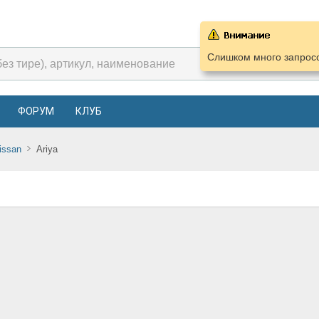
Слишком много запросо
ФОРУМ
КЛУБ
issan
Ariya