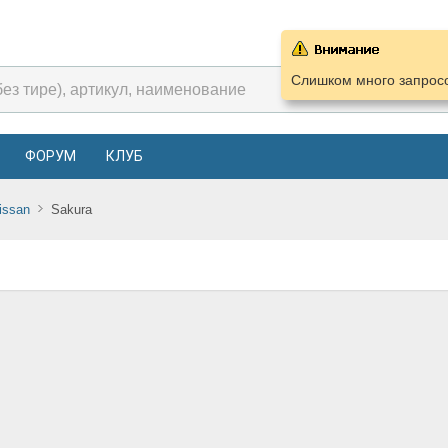
Слишком много запросо
ФОРУМ
КЛУБ
issan
Sakura