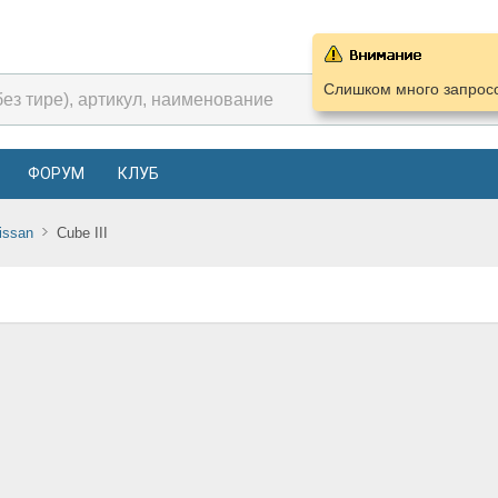
Слишком много запросо
ФОРУМ
КЛУБ
issan
Cube III