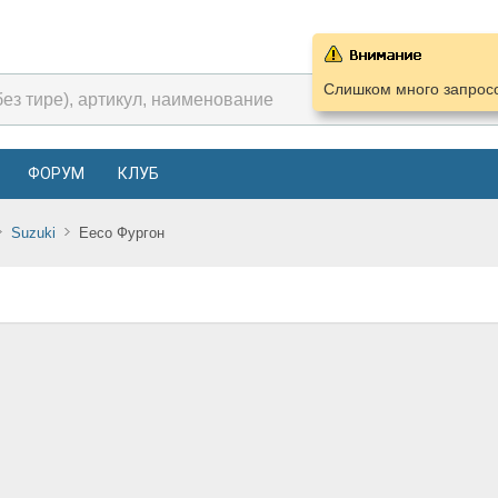
Слишком много запросо
ФОРУМ
КЛУБ
Suzuki
Eeco Фургон