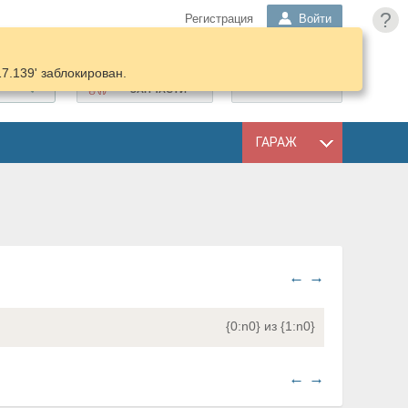
?
Регистрация
Войти
17.139' заблокирован.
ПОДОБРАТЬ
КОРЗИНА
ЗАПЧАСТИ
ГАРАЖ
←
→
{0:n0} из {1:n0}
←
→