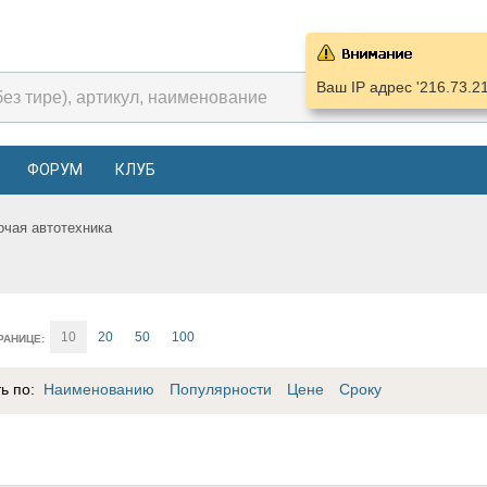
Ваш IP адрес '216.73.2
ФОРУМ
КЛУБ
очая автотехника
10
20
50
100
РАНИЦЕ:
ть по:
Наименованию
Популярности
Цене
Сроку