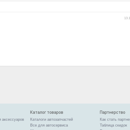
13.
Каталог товаров
Партнерство
и аксессуаров
Каталоги автозапчастей
Как стать партн
Все для автосервиса
Таблица скидок