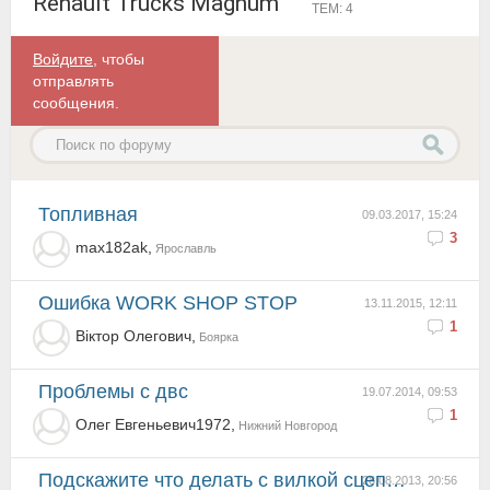
Renault Trucks Magnum
ТЕМ: 4
Войдите
, чтобы
отправлять
сообщения.
топливная
09.03.2017, 15:24
3
max182ak,
Ярославль
Ошибка WORK SHOP STOP
13.11.2015, 12:11
1
Віктор Олегович,
Боярка
проблемы с двс
19.07.2014, 09:53
1
Олег Евгеньевич1972,
Нижний Новгород
подскажите что делать с вилкой сцепления постоянно обрывает крепится полушаром зарание благодарен
28.08.2013, 20:56