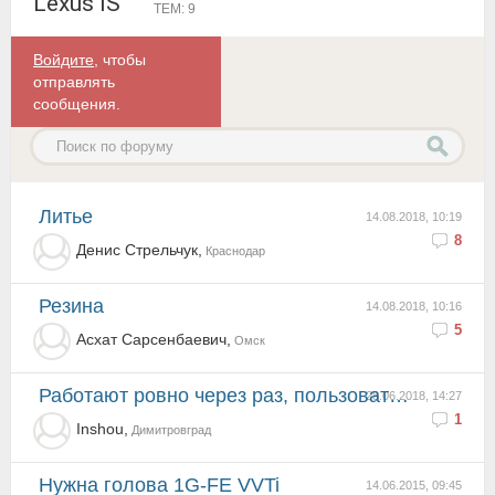
Lexus IS
ТЕМ: 9
Войдите
, чтобы
отправлять
сообщения.
Литье
14.08.2018, 10:19
8
Денис Стрельчук,
Краснодар
Резина
14.08.2018, 10:16
5
Асхат Сарсенбаевич,
Омск
Работают ровно через раз, пользоваться если нет других вариантов
28.06.2018, 14:27
1
Inshou,
Димитровград
Нужна голова 1G-FE VVTi
14.06.2015, 09:45