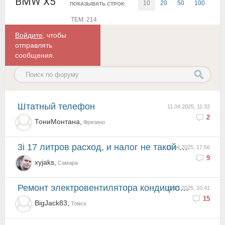
BMW X5
10
20
50
100
ПОКАЗЫВАТЬ СТРОК:
ТЕМ: 214
Войдите
, чтобы
отправлять
сообщения.
Штатный телефон
11.04.2025, 11:32
2
ТониМонтана,
Фрязино
3i 17 литров расход, и налог не такой конючий.
10.04.2025, 17:56
9
xyjaks,
Самара
Ремонт электровентилятора кондиционера (главного радиатора) Е53 двигатель М54В30
12.03.2025, 10:41
15
BigJack83,
Томск