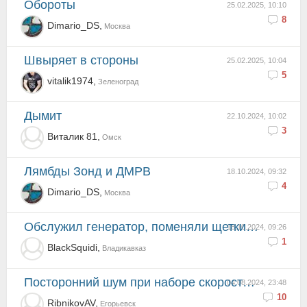
Обороты
25.02.2025, 10:10
8
Dimario_DS,
Москва
Швыряет в стороны
25.02.2025, 10:04
5
vitalik1974,
Зеленоград
Дымит
22.10.2024, 10:02
3
Виталик 81,
Омск
Лямбды Зонд и ДМРВ
18.10.2024, 09:32
4
Dimario_DS,
Москва
обслужил генератор, поменяли щетки, а проблема со скачками напряжения полностью не ушли. Моментами п...
18.10.2024, 09:26
1
BlackSquidi,
Владикавказ
Посторонний шум при наборе скорости (нагрузке) АКПП?
04.08.2024, 23:48
10
RibnikovAV,
Егорьевск