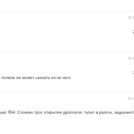
09.
20.
 толком не может сказать из-за чего
07.
лько 95й. Сломан трос открытия дросселя, тупит в разгон, задыхает