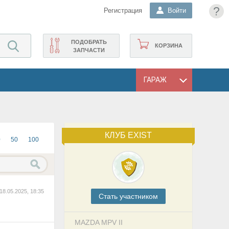
?
Регистрация
Войти
ПОДОБРАТЬ
КОРЗИНА
ЗАПЧАСТИ
ГАРАЖ
КЛУБ EXIST
0
50
100
18.05.2025, 18:35
Cтать участником
MAZDA MPV II