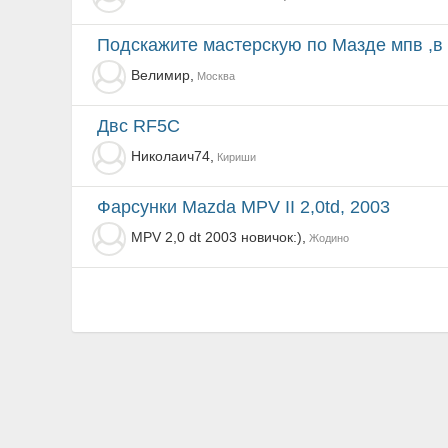
Подскажите мастерскую по Мазде мпв ,в
Велимир,
Москва
Двс RF5C
Николаич74,
Кириши
Фарсунки Mazda MPV II 2,0td, 2003
MPV 2,0 dt 2003 новичок:),
Жодино