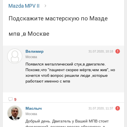
Mazda MPV II
Подскажите мастерскую по Мазде
мпв ,в Москве
Велимир
31.07.2020, 10:18
Москва
Появился металлический стук,в двигателе.
Похоже,что "пациент скорее мёртв,чем жив", но
хочется чтоб вопрос решили люди ,которые
работают именно с мпв
9
Маслыч
31.07.2020, 11:37
Москва
Добрый день. Двигатель у Вашей МПВ стоит
фордовский, поэтому просто обратитесь в