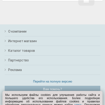
О компании
Интернет магазин
Каталог товаров
Партнерство
Реклама
Перейти на полную версию
Вам помочь?
Мы используем файлы cookies для улучшения работы сайта и
большего удобства его использования. Более подробную
© Exist.ru 1998—2026
информацию об использовании файлов cookies и правилах
обработки персональных данных можно найти
здесь
. Продолжая