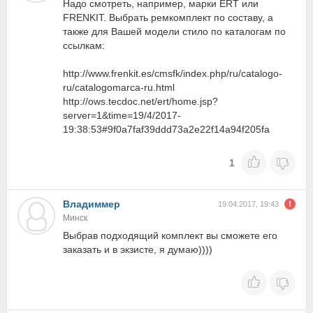
Надо смотреть, например, марки ERT или
FRENKIT. Выбрать ремкомплект по составу, а
также для Вашей модели стило по каталогам по
ссылкам:
http://www.frenkit.es/cmsfk/index.php/ru/catalogo-
ru/catalogomarca-ru.html
http://ows.tecdoc.net/ert/home.jsp?
server=1&time=19/4/2017-
19:38:53#9f0a7faf39ddd73a2e22f14a94f205fa
1
Владиммер
19.04.2017, 19:43
Минск
Выбрав подходящий комплект вы сможете его
заказать и в экзисте, я думаю))))