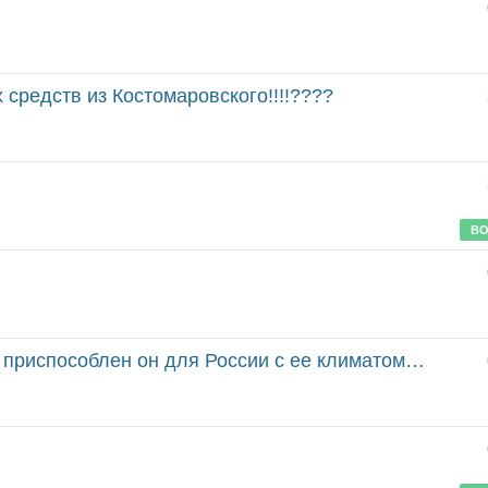
 средств из Костомаровского!!!!????
ВО
ен он для России с ее климатом, всевозможные окислы...