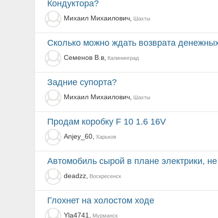
Кондуктора?
Михаил Михаилович,
Шахты
Сколько можно ждать возврата денежных
Семенов В.в,
Калининград
Задние супорта?
Михаил Михаилович,
Шахты
Продам коробку F 10 1.6 16V
Anjey_60,
Харьков
Автомобиль сырой в плане электрики, не приспособл
deadzz,
Воскресенск
Глохнет на холостом ходе
Yla4741,
Мурманск