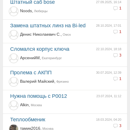
Штатный саб bose
27.09.2025, 16:14
1
Noods,
Люберцы
Замена штатных линз на Bi-led
28.10.2024, 17:01
1
Денис Николаевич C.,
Омск
Сломался корпус ключа
22.10.2024, 18:18
3
АрсенийМ,
Екатеринбург
Пролема с АКПП
30.07.2024, 12:39
1
Валерий Майский,
Фрязино
Нужна помощь с P0012
23.07.2024, 11:12
Alkin,
Москва
Теплообменик
18.03.2024, 04:20
3
тамик2016,
Москва