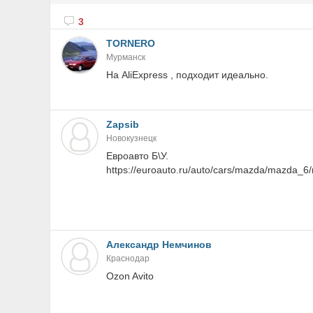
3
TORNERO
Мурманск
На AliExpress , подходит идеально.
Zapsib
Новокузнецк
Евроавто Б\У.
https://euroauto.ru/auto/cars/mazda/mazda_
Александр Немчинов
Краснодар
Ozon Avito