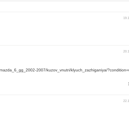
19.
20.
6/mazda_6_gg_2002-2007/kuzov_vnutri/klyuch_zazhiganiya/?condition
22.