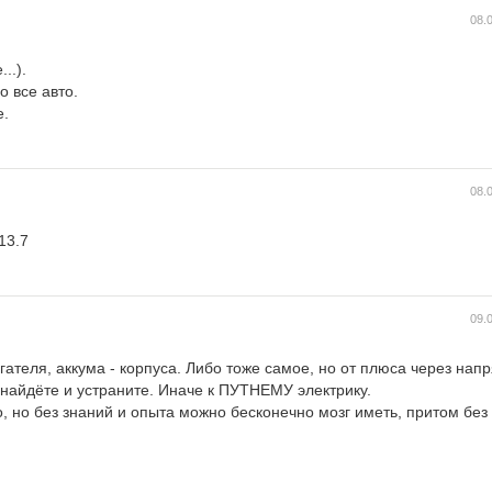
08.
..).
о все авто.
е.
08.
13.7
09.
ателя, аккума - корпуса. Либо тоже самое, но от плюса через нап
найдёте и устраните. Иначе к ПУТНЕМУ электрику.
, но без знаний и опыта можно бесконечно мозг иметь, притом без