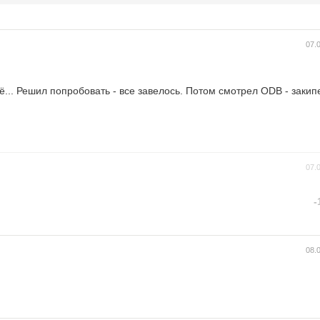
07.
сё... Решил попробовать - все завелось. Потом смотрел ODB - закип
07.
-
08.