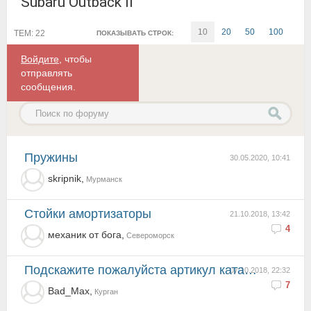
Subaru Outback II
10
20
50
100
ТЕМ: 22
ПОКАЗЫВАТЬ СТРОК:
Войдите
, чтобы
отправлять
сообщения.
пружины
30.05.2020, 10:41
skripnik,
Мурманск
Стойки амортизаторы
21.10.2018, 13:42
4
механик от бога,
Североморск
Подскажите пожалуйста артикул катализатора на аутбэк 6-3.0-209 л.с. 2002 г.в.
07.10.2018, 22:32
7
Bad_Max,
Курган