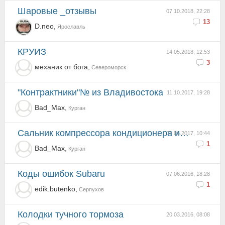
Шаровые _отзывы
07.10.2018, 22:28
13
D.neo,
Ярославль
КРУИЗ
14.05.2018, 12:53
3
механик от бога,
Североморск
"контрактники"№ из Владивостока
11.10.2017, 19:28
Bad_Max,
Курган
сальник компрессора кондиционера и подшипник муфты
08.06.2017, 10:44
1
Bad_Max,
Курган
Коды ошибок Subaru
07.06.2016, 18:28
1
edik.butenko,
Серпухов
Колодки тучного тормоза
20.03.2016, 08:08