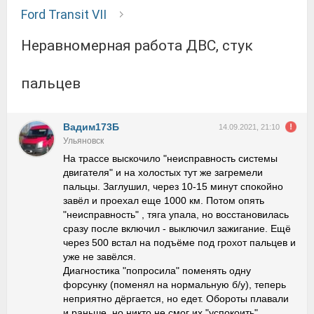
Ford Transit VII
Неравномерная работа ДВС, стук
пальцев
Вадим173Б
14.09.2021, 21:10
Ульяновск
На трассе выскочило "неисправность системы
двигателя" и на холостых тут же загремели
пальцы. Заглушил, через 10-15 минут спокойно
завёл и проехал еще 1000 км. Потом опять
"неисправность" , тяга упала, но восстановилась
сразу после включил - выключил зажигание. Ещё
через 500 встал на подъёме под грохот пальцев и
уже не завёлся.
Диагностика "попросила" поменять одну
форсунку (поменял на нормальную б/у), теперь
неприятно дёргается, но едет. Обороты плавали
и раньше, но никто не смог их "успокоить".