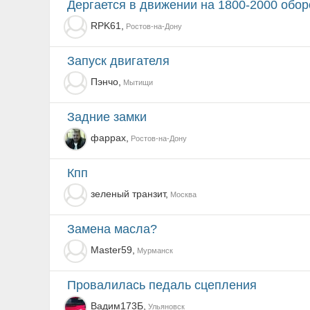
Дергается в движении на 1800-2000 обор
RPK61,
Ростов-на-Дону
Запуск двигателя
Пэнчо,
Мытищи
Задние замки
фаррах,
Ростов-на-Дону
Кпп
зеленый транзит,
Москва
Замена масла?
Master59,
Мурманск
Провалилась педаль сцепления
Вадим173Б,
Ульяновск