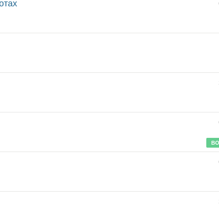
отах
ВО