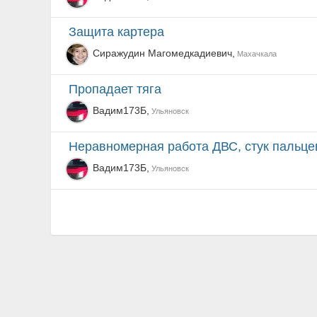
защита картера
Сиражудин Магомедкадиевич,
Махачкала
Пропадает тяга
Вадим173Б,
Ульяновск
Неравномерная работа ДВС, стук пальце
Вадим173Б,
Ульяновск