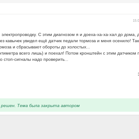
15.
электропроводку. С этим диагнозом я и доеха-ха-ха-хал до дома, 
без кавычек увидел ещё датчик педали тормоза и меня осенило! Та
рмоза и сбрасывают обороты до холостых...
тиметра всего лишь) и поехал! Потом кронштейн с этим датчиком 
о стоп-сигналы надо проверить...
 решен. Тема была закрыта автором