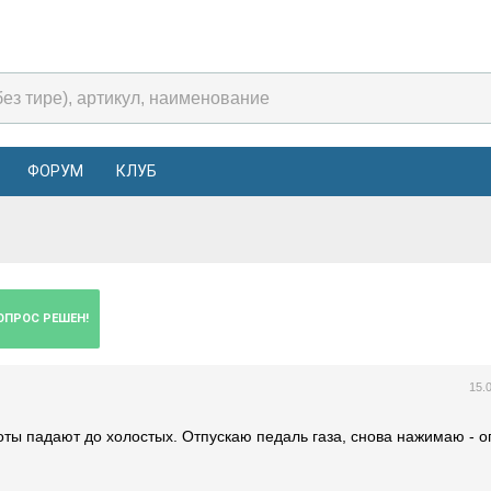
ФОРУМ
КЛУБ
ОПРОС РЕШЕН!
15.
ты падают до холостых. Отпускаю педаль газа, снова нажимаю - о