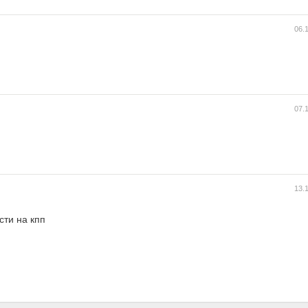
06.
07.
13.
сти на кпп