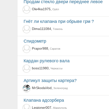
Продам стекло двери переднее левое
Ole4ka1975,
Орёл
Гнёт ли клапана при обрыве грм ?
Dima111084,
Тюмень
Спидометр
Prapor988,
Саратов
Кардан рулевого вала
boss11980,
Черкассы
Артикул защиты картера?
MrSkodaVod,
Зеленоград
клапана адсорбера
Legioner007,
Мариуполь