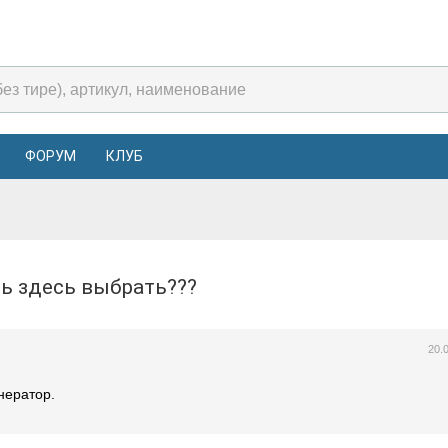
ФОРУМ
КЛУБ
ень здесь выбрать???
20.
нератор.