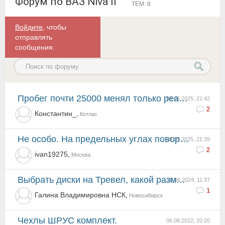
Форум по ВАЗ Niva II
ТЕМ: 8
Войдите
, чтобы
отправлять
сообщения.
Пробег почти 25000 менял только реактивные штанги и расширительный бачек охлаждающей жидкости.
08.06.2025, 21:42
2
Константин_,
Котлас
Не особо. На предельных углах поворота ГУР чуть гудит, но после замены жидкости и это прекратилось
08.06.2025, 21:39
2
ivan19275,
Москва
Выбрать диски на Тревел, какой размер ЦО подойдет
20.08.2024, 11:37
1
Галина Владимировна НСК,
Новосибирск
Чехлы ШРУС комплект.
06.08.2022, 20:20