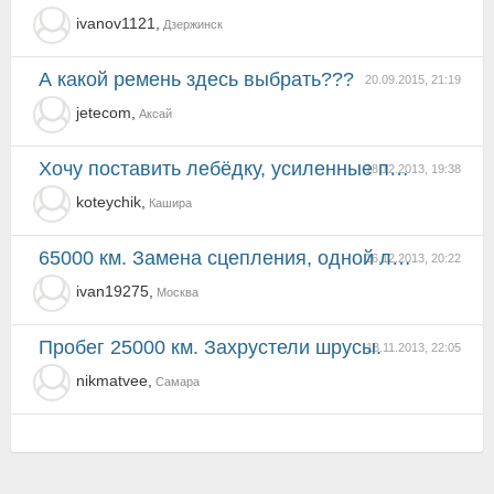
ivanov1121,
Дзержинск
А какой ремень здесь выбрать???
20.09.2015, 21:19
jetecom,
Аксай
Хочу поставить лебёдку, усиленные передние пружины, т.к. лебёдка чтото весит. И что скажите про шрус...
18.12.2013, 19:38
koteychik,
Кашира
65000 км. Замена сцепления, одной лампы ближнего, генератор, передние колодки
16.12.2013, 20:22
ivan19275,
Москва
Пробег 25000 км. Захрустели шрусы.
18.11.2013, 22:05
nikmatvee,
Самара