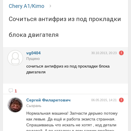
Chery A1/Kimo
сочиться антифриз из под прокладки
блока двигателя
vg0404
30.10.2013, 20:23
Пущино
сочиться антифриз из под прокладки блока
двигателя
1
Сергей Филаретович
06.05.2015, 14:21
Сызрань
Нормальная машина! Запчасти дерьмо потому
как левые. Да ещё и работа экзиста странная.
Спрашиваешь что искать не хотят , код детали
подавай. А по каталогу в лом самим пройтись