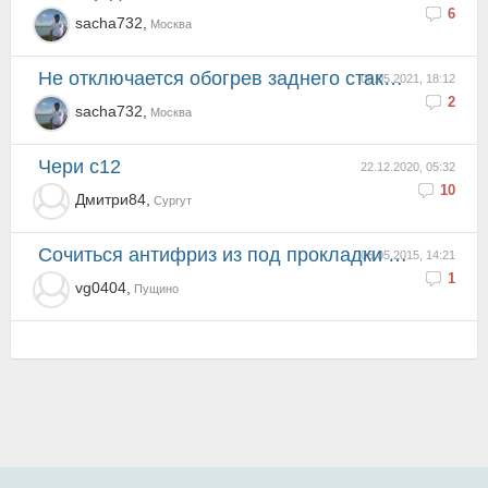
6
sacha732,
Москва
Не отключается обогрев заднего стакла!
06.05.2021, 18:12
2
sacha732,
Москва
чери с12
22.12.2020, 05:32
10
Дмитри84,
Сургут
сочиться антифриз из под прокладки блока двигателя
06.05.2015, 14:21
1
vg0404,
Пущино