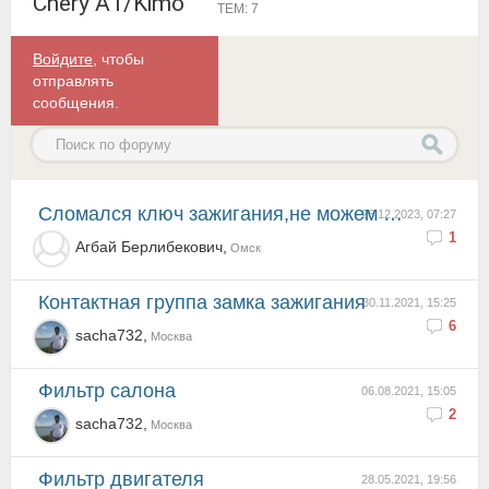
Chery A1/Kimo
ТЕМ: 7
Войдите
, чтобы
отправлять
сообщения.
Сломался ключ зажигания,не можем подобрать,посоветуите как быть
26.12.2023, 07:27
1
Агбай Берлибекович,
Омск
Контактная группа замка зажигания
30.11.2021, 15:25
6
sacha732,
Москва
Фильтр салона
06.08.2021, 15:05
2
sacha732,
Москва
Фильтр двигателя
28.05.2021, 19:56