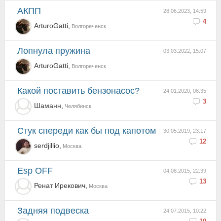
АКПП
28.06.2023, 14:59
4
ArturoGatti,
Волгореченск
Лопнула пружина
03.03.2022, 15:07
ArturoGatti,
Волгореченск
Какой поставить бензонасос?
24.01.2020, 06:35
3
Шаманн,
Челябинск
стук спереди как бы под капотом
30.05.2019, 23:17
12
serdjillio,
Москва
Esp OFF
04.08.2015, 22:39
13
Ренат Ирекович,
Москва
задняя подвеска
24.07.2015, 10:22