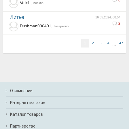
6
Vollsh,
Москва
Литье
16.05.2024, 08:54
2
Dushman090491,
Товарково
1
2
3
4
47
…
О компании
Интернет магазин
Каталог товаров
Партнерство