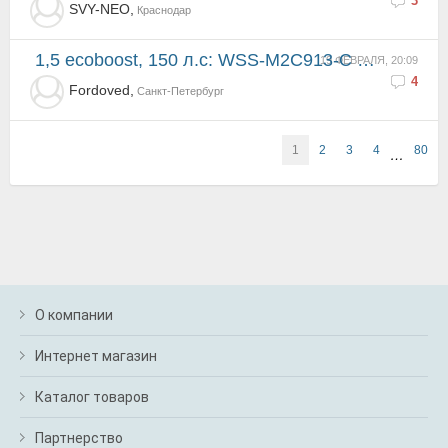
3
SVY-NEO,
Краснодар
1,5 ecoboost, 150 л.с: WSS-M2C913-C вместо WSS-M2C948-B - можно или нет?
19 ФЕВРАЛЯ, 20:09
4
Fordoved,
Санкт-Петербург
1
2
3
4
80
…
О компании
Интернет магазин
Каталог товаров
Партнерство