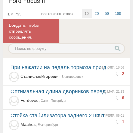
Ford Focus III
10
20
50
100
ТЕМ: 795
ПОКАЗЫВАТЬ СТРОК:
Войдите
, чтобы
отправлять
сообщения.
При нажатии на педаль тормоза при движении задним ходом машина плохо тормозит FF3
31 ИЮЛЯ, 18:56
2
СтаниславИгоревич,
Благовещенск
Оптимальная длина дворников переднего стекла
20 МАЯ, 21:23
6
Fordoved,
Санкт-Петербург
Стойка стабилизатора заднего 2 шт продам
27 АПРЕЛЯ, 08:01
1
Maahes,
Екатеринбург