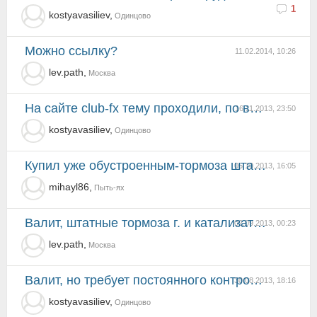
1
kostyavasiliev,
Одинцово
Можно ссылку?
11.02.2014, 10:26
lev.path,
Москва
на сайте club-fx тему проходили, по времени месяца 3, на взятки тысяч 10 и тысяч 7 официально, но пт...
16.11.2013, 23:50
kostyavasiliev,
Одинцово
Купил уже обустроенным-тормоза штатные заменены,шумка,дроссельные заслонки спорт,профукал только под...
05.10.2013, 16:05
mihayl86,
Пыть-ях
валит, штатные тормоза г. и катализаторы на нашем бензине долго не живут. а в целом - отличный авто.
02.09.2013, 00:23
lev.path,
Москва
Валит, но требует постоянного контроля всех основных агрегатов,
30.08.2013, 18:16
kostyavasiliev,
Одинцово