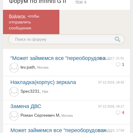
Форум по Infiniti G II
ТЕМ: 9
Войдите
, чтобы
отправлять
сообщения.
"Может займемся все "переоборудованием" под 249 л.с. от мурано? 52 килорублей в год весомо"я только ...
05.09.2017, 21:01
1
lev.path,
Москва
Накладка(корпус) зеркала
07.12.2016, 18:42
Spec3231,
Уфа
Замена ДВС
07.12.2016, 16:17
4
Роман Сергеевич М,
Москва
Может займемся все "переоборудованием" под 249 л.с. от мурано? 52 килорублей в год весомо
31.05.2015, 17:59