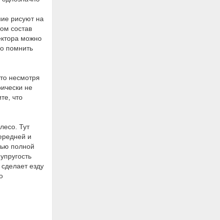
ние рисуют на
том состав
тектора можно
но помнить
что несмотря
рически не
те, что
лесо. Тут
ередней и
тью полной
упругость
 сделает езду
о