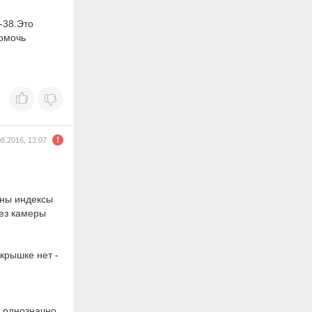
-38.Это
помочь
08.2016, 13:07
аны индексы
без камеры
крышке нет -
е однозначно