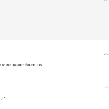
21.
24.
р замка крышки багажника.
13.
ция: