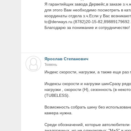
Я гарантийщик завода Дервейс,в заказе з.ч.
для этого Вам необходимо посмотреть в ката
координаты отдела з.ч.Если у Вас возника
tc@derways.ru.(8782)20-15-82,89889179692.
Благодарю за понимание и сотрудничество!
Ярослав Степанович
Тюмень
Индекс скорости, нагрузки, а также еще раз
Индексы скорости и нагрузки шинСразу ряд
нагрузки , скорости (H), сезонность (в неко
(TUBELESS).
Возможность собрать шину без использован
камера нужна.
Среди обозначений, которые автолюбители 
аналогичных, но не одинаковых: "M+S" и из