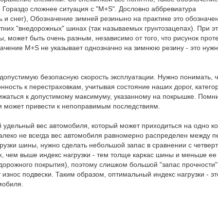
Гораздо сложнее ситуация с "M+S". Дословно аббревиатура
 и снег), Обозначение зимней резиныно на практике это обозначе
етних "внедорожных" шинах (так называемых грунтозацепах). При э
ы, может быть очень разным, независимо от того, что рисунок про
начение M+S не указывает однозначно на зимнюю резину - это нуж
 допустимую безопасную скорость эксплуатации. Нужно понимать, 
нность к перестраховкам, учитывая состояние наших дорог, катего
лижаться к допустимому максимуму, указанному на покрышке. Помни
и может привести к непоправимым последствиям.
 удельный вес автомобиля, который может приходиться на одно ко
далеко не всегда вес автомобиля равномерно распределен между п
рузки шины, нужно сделать небольшой запас в сравнении с четвер
, чем выше индекс нагрузки - тем толще каркас шины и меньше ее 
дорожного покрытия), поэтому слишком большой "запас прочности"
износ подвески. Таким образом, оптимальный индекс нагрузки - эт
мобиля.