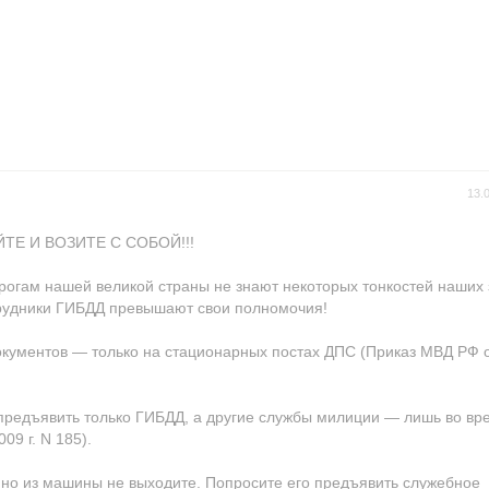
13.
ТЕ И ВОЗИТЕ С СОБОЙ!!!
рогам нашей великой страны не знают некоторых тонкостей наших 
трудники ГИБДД превышают свои полномочия!
документов — только на стационарных постах ДПС (Приказ МВД РФ о
предъявить только ГИБДД, а другие службы милиции — лишь во вр
9 г. N 185).
 но из машины не выходите. Попросите его предъявить служебное