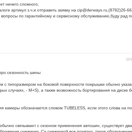
нет ничего сложного,
логе артикул з.ч.и отправить заявку на cip@derways.ru,(8782)26-66
ют вопросы по гарантийному и сервисному обслуживанию,буду рад 
13.
 про сезонность шины
ом с типоразмером на боковой поверхности покрышки обычно указ
торых случаях, - M+S), а также возможность бортирования на диске 
ия камеры обозначается словом TUBELESS, если этого слова на по
обычно связывают с сезоном применения автошин, существует два
ображение снежинки. Со снежинкой все понятно, такое обозначени