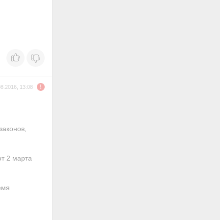
08.2016, 13:08
законов,
т 2 марта
емя