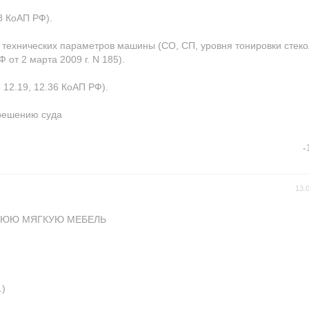
.8 КоАП РФ).
технических параметров машины (СО, СП, уровня тонировки стекол 
 от 2 марта 2009 г. N 185).
 12.19, 12.36 КоАП РФ).
 решению суда
-
13.
НЮЮ МЯГКУЮ МЕБЕЛЬ
.)