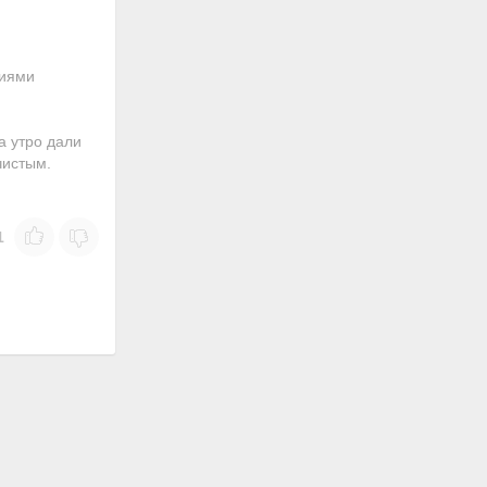
ниями
а утро дали
чистым.
1