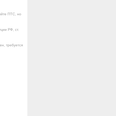
яйте ПТС, но
ции РФ, ст.
ен, требуется