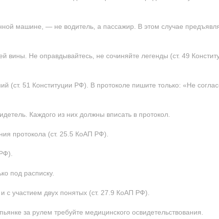
нной машине, — не водитель, а пассажир. В этом случае предъявл
ей вины. Не оправдывайтесь, не сочиняйте легенды (ст. 49 Конститу
ий (ст. 51 Конституции РФ). В протоколе пишите только: «Не соглас
идетель. Каждого из них должны вписать в протокол.
ия протокола (ст. 25.5 КоАП РФ).
РФ).
ько под расписку.
 с участием двух понятых (ст. 27.9 КоАП РФ).
в пьянке за рулем требуйте медицинского освидетельствования.