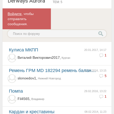
Derways Aurora
ТЕМ: 5
Войдите
, чтобы
отправлять
сообщения.
Кулиса МКПП
20.01.2017, 14:17
1
Виталий Викторович2017,
Курган
ремень ГРМ MD 182294 ремень баланс. валов MR 984778 Ролик-натяжитель ГРМ MD182537 Ролик-натяжитель 2...
13.08.2016, 13:15
5
slonoedov1,
Нижний Новгород
Помпа
29.02.2016, 13:22
1
Fil4565,
Владимир
кардан и креставины
08.02.2014, 11:23