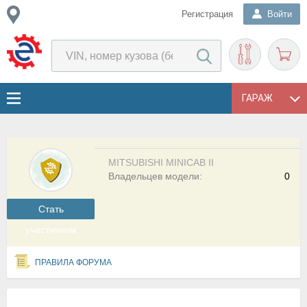
Регистрация
Войти
ГАРАЖ
MITSUBISHI MINICAB II
Владельцев модели:
0
Cтать
участником
ПРАВИЛА ФОРУМА