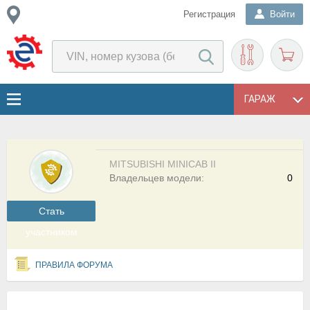
Регистрация
Войти
ГАРАЖ
MITSUBISHI MINICAB II
Владельцев модели:
0
Cтать
участником
ПРАВИЛА ФОРУМА