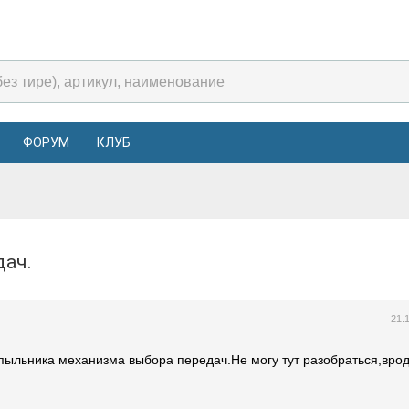
ФОРУМ
КЛУБ
едач.
21.
пыльника механизма выбора передач.Не могу тут разобраться,врод