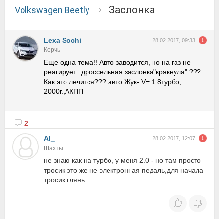
заслонка
Volkswagen Beetly
Lexa Sochi
28.02.2017, 09:33
Керчь
Еще одна тема!! Авто заводится, но на газ не
реагирует...дроссельная заслонка"крякнула" ???
Как это лечится??? авто Жук- V= 1.8турбо,
2000г.,АКПП
2
Al_
28.02.2017, 12:07
Шахты
не знаю как на турбо, у меня 2.0 - но там просто
тросик это же не электронная педаль,для начала
тросик глянь...