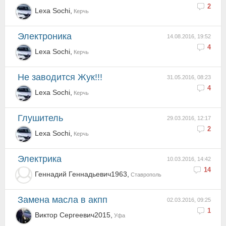
2
Lexa Sochi,
Керчь
электроника
14.08.2016, 19:52
4
Lexa Sochi,
Керчь
не заводится Жук!!!
31.05.2016, 08:23
4
Lexa Sochi,
Керчь
глушитель
29.03.2016, 12:17
2
Lexa Sochi,
Керчь
электрика
10.03.2016, 14:42
14
Геннадий Геннадьевич1963,
Ставрополь
Замена масла в акпп
02.03.2016, 09:25
1
Виктор Сергеевич2015,
Уфа