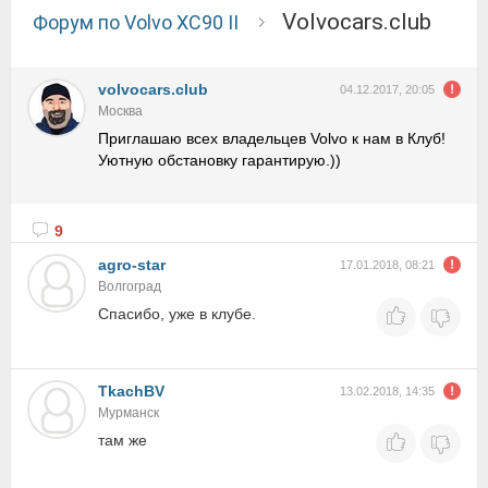
volvocars.club
Форум по Volvo XC90 II
volvocars.club
04.12.2017, 20:05
Москва
Приглашаю всех владельцев Volvo к нам в Клуб!
Уютную обстановку гарантирую.))
9
agro-star
17.01.2018, 08:21
Волгоград
Спасибо, уже в клубе.
TkachBV
13.02.2018, 14:35
Мурманск
там же