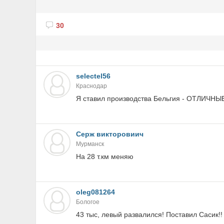
30
selectel56
Краснодар
Я ставил производства Бельгия - ОТЛИЧНЫЕ 
Серж викторовиич
Мурманск
На 28 т.км меняю
oleg081264
Бологое
43 тыс, левый развалился! Поставил Сасик!!