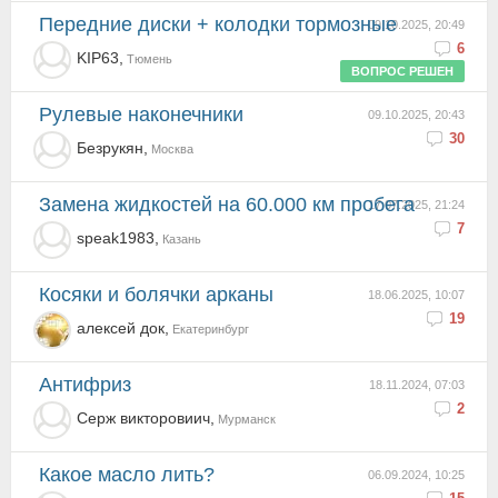
Передние диски + колодки тормозные
09.10.2025, 20:49
6
KIP63,
Тюмень
ВОПРОС РЕШЕН
Рулевые наконечники
09.10.2025, 20:43
30
Безрукян,
Москва
Замена жидкостей на 60.000 км пробега
17.07.2025, 21:24
7
speak1983,
Казань
Косяки и болячки арканы
18.06.2025, 10:07
19
алексей док,
Екатеринбург
Антифриз
18.11.2024, 07:03
2
Серж викторовиич,
Мурманск
Какое масло лить?
06.09.2024, 10:25