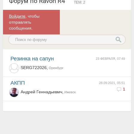
Форум по Ravon R4
ТЕМ: 2
Войдите
, чтобы
отправлять
сообщения.
резинка на сапун
23 ФЕВРАЛЯ, 07:49
SERG722026,
Оренбург
АКПП
28.09.2021, 05:51
1
Андрей Геннадьевмч,
Ижевск