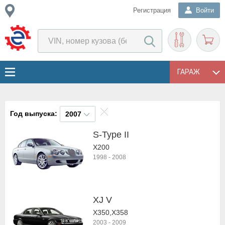
Регистрация
Войти
ГАРАЖ
Год выпуска:
2007
S-Type II
X200
1998
-
2008
XJ V
X350,X358
2003
-
2009