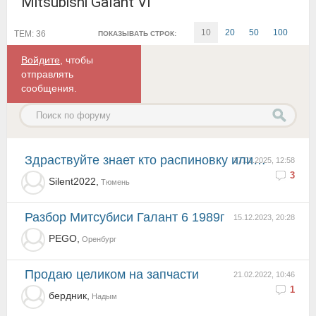
Mitsubishi Galant VI
10
20
50
100
ТЕМ: 36
ПОКАЗЫВАТЬ СТРОК:
Войдите
, чтобы
отправлять
сообщения.
Здраствуйте знает кто распиновку или схему на Эбу 4g37
17.01.2025, 12:58
3
Silent2022,
Тюмень
Разбор Митсубиси Галант 6 1989г
15.12.2023, 20:28
PEGO,
Оренбург
Продаю целиком на запчасти
21.02.2022, 10:46
1
бердник,
Надым