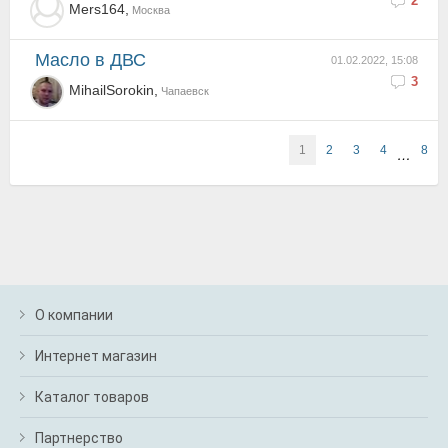
2
Mers164,
Москва
Масло в ДВС
01.02.2022, 15:08
3
MihailSorokin,
Чапаевск
1
2
3
4
8
…
О компании
Интернет магазин
Каталог товаров
Партнерство