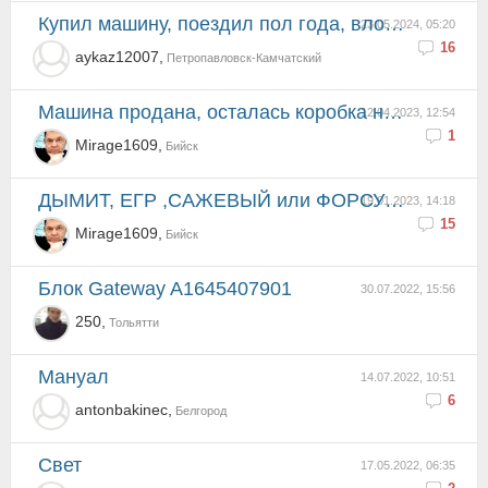
Купил машину, поездил пол года, вложил 150.000р я в ах....е.
23.05.2024, 05:20
16
aykaz12007,
Петропавловск-Камчатский
Машина продана, осталась коробка новых запчастей. Пишите, обсудим. Перечень корректируется по мере п...
12.04.2023, 12:54
1
Mirage1609,
Бийск
ДЫМИТ, ЕГР ,САЖЕВЫЙ или ФОРСУНКИ
19.01.2023, 14:18
15
Mirage1609,
Бийск
Блок Gateway A1645407901
30.07.2022, 15:56
250,
Тольятти
Мануал
14.07.2022, 10:51
6
antonbakinec,
Белгород
Свет
17.05.2022, 06:35