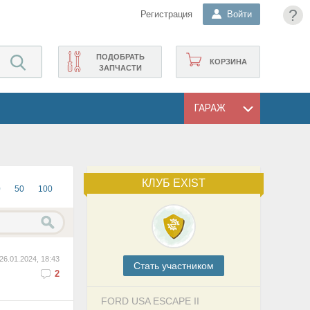
?
Регистрация
Войти
ПОДОБРАТЬ
КОРЗИНА
ЗАПЧАСТИ
ГАРАЖ
КЛУБ EXIST
0
50
100
26.01.2024, 18:43
Cтать участником
2
FORD USA ESCAPE II