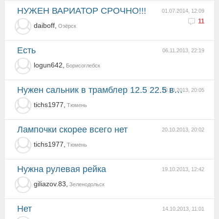
НУЖЕН ВАРИАТОР СРОЧНО!!!
01.07.2014, 12:09
11
daiboff,
Озёрск
есть
06.11.2013, 22:19
logun642,
Борисоглебск
нужен сальник в трамблер 12.5 22.5 в тюмени не нашел.номер позицыи 30111590050.подскажите
20.10.2013, 20:05
tichs1977,
Тюмень
лампочки скорее всего нет
20.10.2013, 20:02
tichs1977,
Тюмень
нужна рулевая рейка
19.10.2013, 12:42
giliazov.83,
Зеленодольск
нет
14.10.2013, 11:01