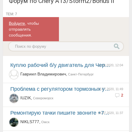
Форум по Chery A13/Storm2/Bonus II
ТЕМ: 7
Войдите
, чтобы
отправлять
сообщения.
Куплю рабочий б/у двигатель для Чери А13 Bonus
19.08.2020, 12:04
Гавриил Владимирович,
Санкт-Петербург
проблема с регулятором тормозных усилий (a13-3510610)
16.07.2020, 11:49
2
IUZIK,
Североморск
Ремонтирую тачки пишите звоните +79620496714 Колян
16.07.2020, 11:37
NIKLS777,
Омск